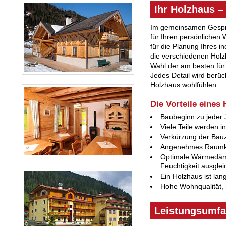
Ihr Holzhaus –
Im gemeinsamen Gespr
für Ihren persönlichen 
für die Planung Ihres in
die verschiedenen Holz
Wahl der am besten für
Jedes Detail wird berück
Holzhaus wohlfühlen.
Die Vorteile eines
Baubeginn zu jeder 
Viele Teile werden i
Verkürzung der Bauze
Angenehmes Raumkli
Optimale Wärmedämm
Feuchtigkeit ausgle
Ein Holzhaus ist lan
Hohe Wohnqualität,
Leistungsumfa