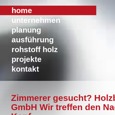
home
unternehmen
planung
ausführung
rohstoff holz
projekte
kontakt
Zimmerer gesucht? Holz
GmbH Wir treffen den Na