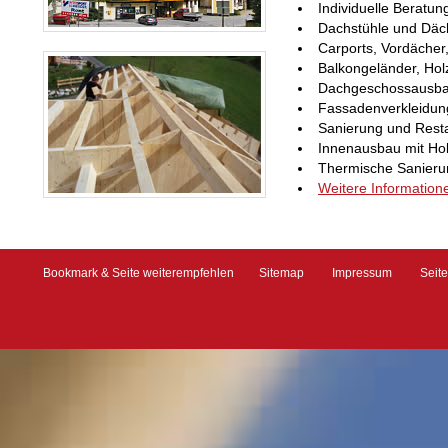
Individuelle Beratu
Dachstühle und Däch
Carports, Vordächer
Balkongeländer, Ho
Dachgeschossausba
Fassadenverkleidun
Sanierung und Resta
Innenausbau mit Ho
Thermische Sanier
Weitere Information
Bookmark & Seite weiterempfehlen
Sitemap
Impressum
Seit